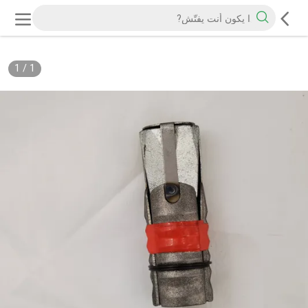
1
/
1