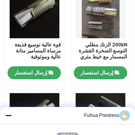
جولة في المعمل
ضبط الجودة
200kN الزنك مطلي
قوة عالية توسيع قذيفة
التوسع الصخرة القشرة
مرساة المسامير متانة
اتصل بنا
المسمار مع خيط متري
عالية وموثوقية
إرسال استفسار
إرسال استفسار
أخبار
جميع القضايا
نظام بعد الشد المستعبدين
Fuhua Prestress
أسافين بعد التوتر