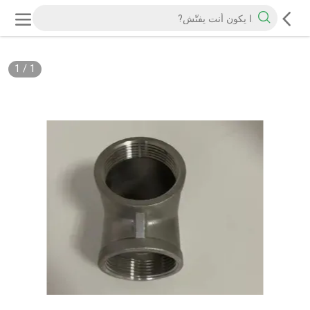
1
/
1