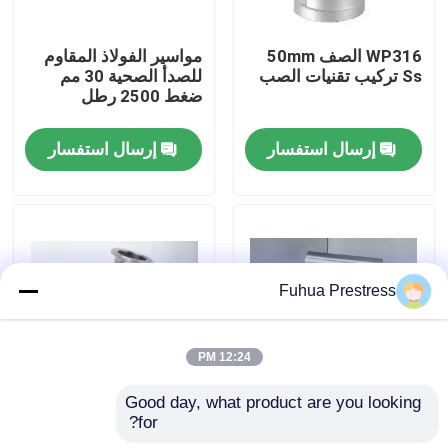
WP316 الصف 50mm
مواسير الفولاذ المقاوم
جولة في المعمل
Ss تركيب تقنيات الصب
للصدأ الصحية 30 مم
ضغط 2500 رطل
ضبط الجودة
إرسال استفسار
إرسال استفسار
اتصل بنا
أخبار
Fuhua Prestress
جميع القضايا
12:24 PM
نظام بعد الشد المستعبدين
Good day, what product are you looking 
150 رطل ضغط 1/2
48 `` جولة رئيس الفولاذ
for?
بوصة أنابيب الصلب
المقاوم للصدأ الأنابيب
أسافين بعد التوتر
وصلة لحام المحملة
المحملة دعم مخصص